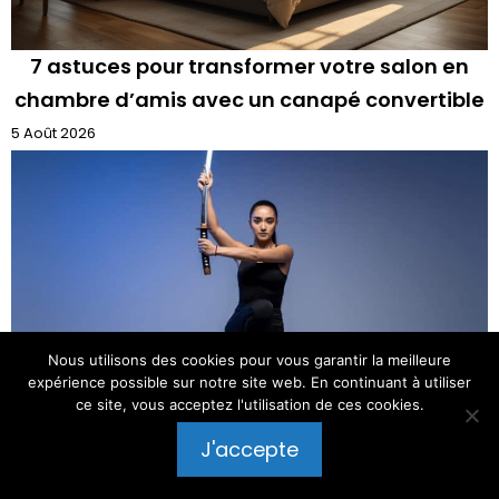
7 astuces pour transformer votre salon en
chambre d’amis avec un canapé convertible
5 Août 2026
Nous utilisons des cookies pour vous garantir la meilleure
expérience possible sur notre site web. En continuant à utiliser
ce site, vous acceptez l'utilisation de ces cookies.
Sword yoga : 8 bienfaits pour la force,
Publier un commentaire
J'accepte
l’équilibre et le bien-être