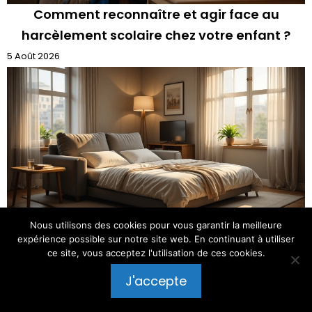
Comment reconnaître et agir face au
harcèlement scolaire chez votre enfant ?
5 Août 2026
Nous utilisons des cookies pour vous garantir la meilleure
expérience possible sur notre site web. En continuant à utiliser
7 astuces pour transformer votre salon en
ce site, vous acceptez l'utilisation de ces cookies.
chambre d’amis avec un canapé convertible
Publier un commentaire
J'accepte
5 Août 2026