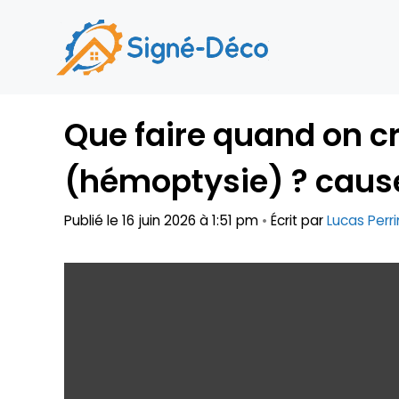
Aller
au
contenu
Que faire quand on c
(hémoptysie) ? cause
Publié le 16 juin 2026 à 1:51 pm
•
Écrit par
Lucas Perri