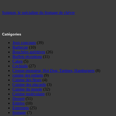
Soignon, le spécialiste du fromage de chèvre
Catégories
Jeux concours
(39)
Barbecue
(10)
Bouchées apéritives
(26)
Buffets réceptions
(11)
Cakes
(5)
Cocktails
(27)
Croque-monsieur, Hot Dog, Tartines, Hamburgers
(8)
cuisine des enfants
(9)
Cuisine des fleurs
(4)
Cuisine des placards
(3)
Cuisine du monde
(32)
Cuisine moléculaire
(1)
Dessert
(51)
Entrées
(10)
Entremets
(25)
fromage
(7)