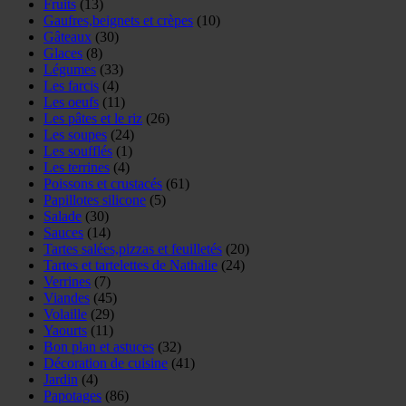
Fruits
(13)
Gaufres,beignets et crèpes
(10)
Gâteaux
(30)
Glaces
(8)
Légumes
(33)
Les farcis
(4)
Les oeufs
(11)
Les pâtes et le riz
(26)
Les soupes
(24)
Les soufflés
(1)
Les terrines
(4)
Poissons et crustacés
(61)
Papillotes silicone
(5)
Salade
(30)
Sauces
(14)
Tartes salées,pizzas et feuilletés
(20)
Tartes et tartelettes de Nathalie
(24)
Verrines
(7)
Viandes
(45)
Volaille
(29)
Yaourts
(11)
Bon plan et astuces
(32)
Décoration de cuisine
(41)
Jardin
(4)
Papotages
(86)