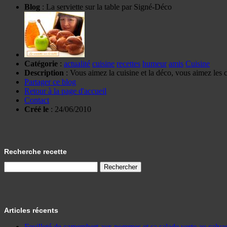
Blog
: La serviette sur la table par Signé-Déco
Catégorie
:
actualité
cuisine
recettes
humeur
amis
Cuisine
Description
: Vous aimez la cuisine et la déco, vous aimez les c
Partager ce blog
Retour à la page d'accueil
Contact
Créé le
: 24/06/2010
Recherche recette
Articles récents
Feuilleté de camembert aux pommes et sa salade verte au calva