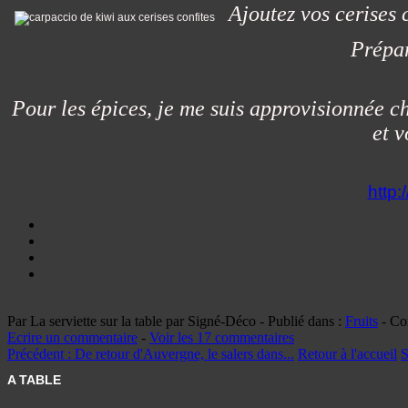
Ajoutez vos cerises 
Prépar
Pour les épices, je me suis approvisionnée ch
et 
http
Par La serviette sur la table par Signé-Déco
-
Publié dans :
Fruits
-
Co
Ecrire un commentaire
-
Voir les 17 commentaires
Précédent :
De retour d'Auvergne, le salers dans...
Retour à l'accueil
S
A TABLE