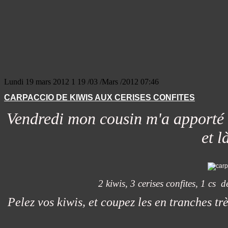
Lundi 19 mars 2012
1
19
/
03
/
Mars
/
2012
07:46
CARPACCIO DE KIWIS AUX CERISES CONFITES
Vendredi mon cousin m'a apporté de
et l
2 kiwis, 3 cerises confites, 1 cs 
Pelez vos kiwis, et coupez les en tranches trè