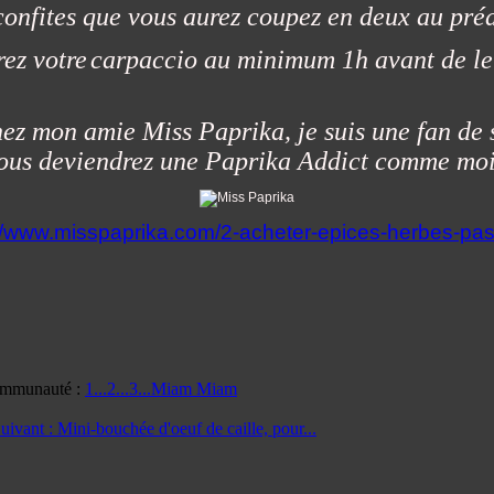
confites que vous aurez coupez en deux au préal
ez votre
carpaccio au minimum 1h avant de le 
ez mon amie Miss Paprika, je suis une fan de sa
vous deviendrez une Paprika Addict comme moi 
://www.misspaprika.com/2-acheter-epices-herbes-pas
mmunauté :
1...2...3...Miam Miam
uivant :
Mini-bouchée d'oeuf de caille, pour...