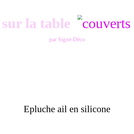
 sur la table
par Signé-Déco
Epluche ail en silicone