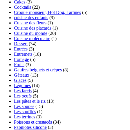
Cakes
(3)
Cocktails
(22)
Croque-monsieur, Hot Dog, Tartines
(5)
cuisine des enfants
(9)
Cuisine des fleurs
(1)
Cuisine des placards
(1)
Cuisine du monde
(20)
Cuisine moléculaire
(1)
Dessert
(34)
Entrées
(3)
Entremets
(18)
fromage
(5)
Fruits
(3)
Gaufres,beignets et crèpes
(8)
Gâteaux
(13)
Glaces
(5)
Légumes
(14)
Les farcis
(4)
Les oeufs
(5)
Les pâtes et le riz
(13)
Les soupes
(15)
Les soufflés
(1)
Les terrines
(3)
Poissons et crustacés
(34)
Papillotes silicone
(3)